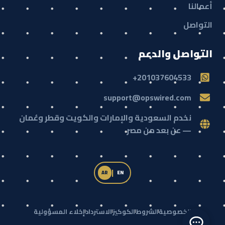
أعمالنا
التواصل
التواصل والدعم
201037604533+
support@opswired.com
نخدم السعودية والإمارات والكويت وقطر وعُمان
— عن بعد من مصر
|
AR
EN
الخصوصية
الشروط
الكوكيز
الاسترداد
إخلاء المسؤولية