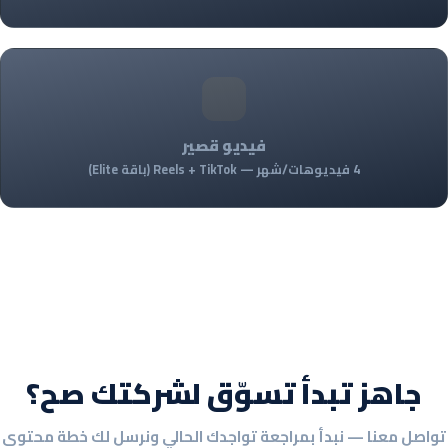
فيديو قصير
4 فيديوهات/شهر — Reels + TikTok (باقة Elite)
جاهز تبدأ تسوّق لشركتك صح؟
تواصل معنا — نبدأ بمراجعة تواجدك الحالي ونرسل لك خطة محتوى