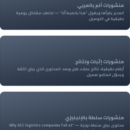
منشورات ألم بالعربي
المدير يقرأها ويقول “هذا بالضبط أنا.” — تخاطب مشاكل يومية
حقيقية في التوصيل.
3
منشورات إثبات ونتائج
أرقام حقيقية، نتائج عملاء، قبل وبعد. المحتوى الذي يبني الثقة
ويحوّل المتابع لعميل.
2
منشورات سلطة بالإنجليزي
محتوى يبني سلطة دولية — “Why GCC logistics companies fail at