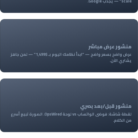
scale” — يجذب Google.
1
منشور عرض مباشر
عرض واضح بسعر واضح — “ابدأ نظامك اليوم بـ $1,499” — لمن جاهز
يشتري الآن.
1
منشور قبل/بعد بصري
لقطة شاشة: فوضى الواتساب vs لوحة OpsWired. الصورة تبيع أسرع
من الكلام.