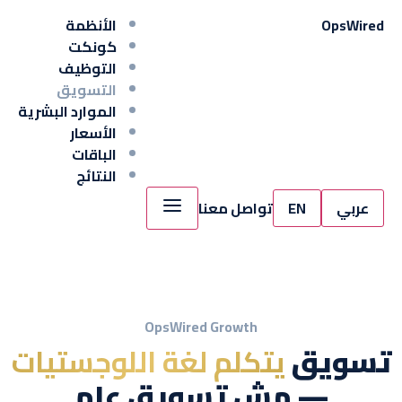
Wired
Ops
الأنظمة
كونكت
التوظيف
التسويق
الموارد البشرية
الأسعار
الباقات
النتائج
عربي
EN
تواصل معنا
OpsWired Growth
تسويق
يتكلم لغة اللوجستيات
— مش تسويق عام