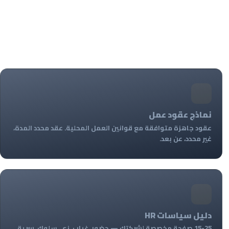
نماذج عقود عمل
عقود جاهزة متوافقة مع قوانين العمل المحلية. عقد محدد المدة،
غير محدد، عن بعد.
دليل سياسات HR
15-25 صفحة مخصصة لشركتك — حضور، غياب، زي، سلوك، سرية.