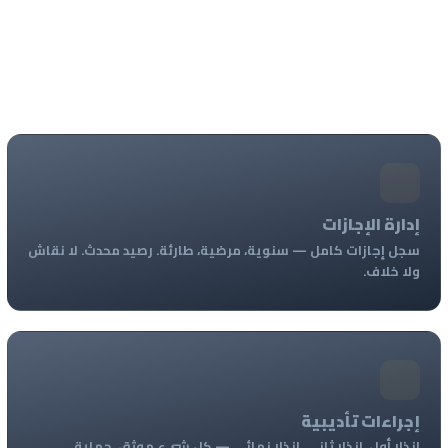
إدارة الإجازات
سجل إجازات كامل — سنوية، مرضية، طارئة. رصيد محدث. لا نقاش
ولا خلاف.
إجراءات تأديبية
إنذار أول، إنذار ثاني، إنذار نهائي — كل شيء موثق. حماية