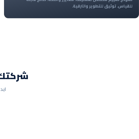
للقياس. توثيق للتطوير والترقية.
شركتك تستحق ن