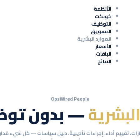
الأنظمة
كونكت
التوظيف
التسويق
الموارد البشرية
الأسعار
الباقات
النتائج
OpsWired People
البشرية
— بدون توظيف
زات، تقييم أداء، إجراءات تأديبية، دليل سياسات — كل شيء مُدا