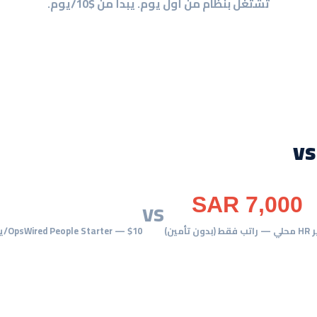
تشتغل بنظام من أول يوم. يبدأ من $10/يوم.
vs
$299
SAR 7,000
(بدون تأمين)
OpsWired People Starter — $10/يوم