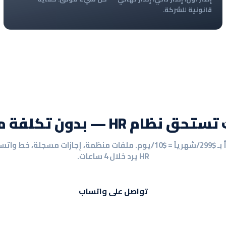
قانونية للشركة.
ظام HR — بدون تكلفة مدير HR
ابدأ بـ $299/شهرياً = $10/يوم. ملفات منظمة، إجازات مسجلة، خط وات
HR يرد خلال 4 ساعات.
تواصل على واتساب