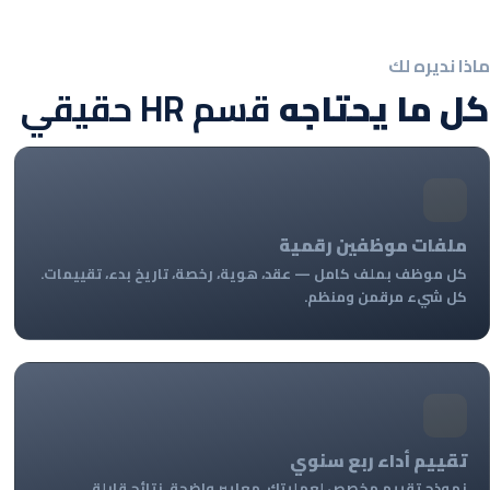
ماذا نديره لك
كل ما يحتاجه
قسم HR حقيقي
ملفات موظفين رقمية
كل موظف بملف كامل — عقد، هوية، رخصة، تاريخ بدء، تقييمات.
كل شيء مرقمن ومنظم.
تقييم أداء ربع سنوي
نموذج تقييم مخصص لعمليتك. معايير واضحة. نتائج قابلة