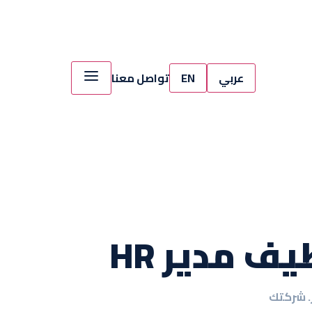
عربي
EN
تواصل معنا
 مدير HR
ر. شركتك