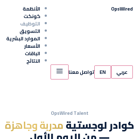
Wired
Ops
الأنظمة
كونكت
التوظيف
التسويق
الموارد البشرية
الأسعار
الباقات
النتائج
عربي
EN
تواصل معنا
OpsWired Talent
كوادر لوجستية
مدربة وجاهزة
— من اليوم الأول