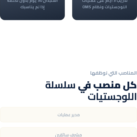
تدريب 3 أيام على عمليات
استبدال 30 يوم بدون تكلفة
اللوجستيات ونظام OMS
إذا لم يناسبك
المناصب التي نوظفها
كل منصب في
سلسلة
اللوجستيات
مدير عمليات
مشرف سائقين